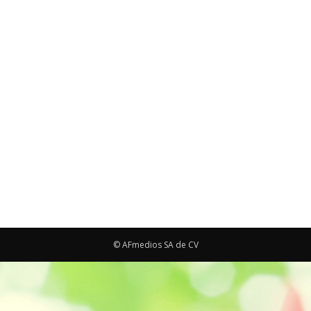
© AFmedios SA de CV