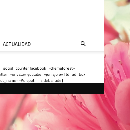
ACTUALIDAD
d_social_counter facebook=»themeforest»
itter=»envato» youtube=»jonlajoie»][td_ad_box
ot_name=»Ad spot — sidebar ad»]