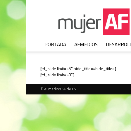
MujerAF
PORTADA
AFMEDIOS
DESARROL
[td_slide limit=»5″ hide_title=»hide_title»]
[td_slide limit=»3″]
© AFmedios SA de CV