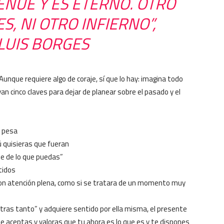
ENUE Y ES ETERNO. OTRO
S, NI OTRO INFIERNO”,
LUIS BORGES
nque requiere algo de coraje, sí que lo hay: imagina todo
an cinco claves para dejar de planear sobre el pasado y el
e pesa
 quisieras que fueran
te de lo que puedas”
tidos
la con atención plena, como si se tratara de un momento muy
tras tanto” y adquiere sentido por ella misma, el presente
ue aceptas y valoras que tu ahora es lo que es y te dispones