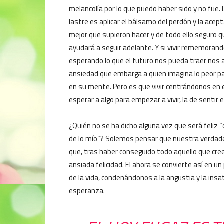
melancolía por lo que puedo haber sido y no fue. 
lastre es aplicar el bálsamo del perdón y la acep
mejor que supieron hacer y de todo ello segur
ayudará a seguir adelante. Y si vivir rememoran
esperando lo que el futuro nos pueda traer nos a
ansiedad que embarga a quien imagina lo peor pa
en su mente. Pero es que vivir centrándonos en 
esperar a algo para empezar a vivir, la de senti
¿Quién no se ha dicho alguna vez que será feliz 
de lo mío”? Solemos pensar que nuestra verda
que, tras haber conseguido todo aquello que cre
ansiada felicidad. El ahora se convierte así en 
de la vida, condenándonos a la angustia y la ins
esperanza.