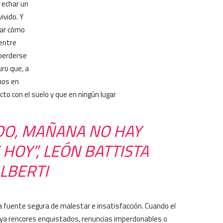
 echar un
ivido. Y
nar cómo
 entre
 perderse
uro que, a
mos en
to con el suelo y que en ningún lugar
DO, MAÑANA NO HAY
 HOY”, LEÓN BATTISTA
LBERTI
na fuente segura de malestar e insatisfacción. Cuando el
ya rencores enquistados, renuncias imperdonables o