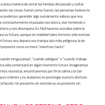
La única manera de cerrar las heridas del pasado y soltar
tación: las cosas fueron como fueron, las personas hicieron lo
o que podemos aprender algo sumamente valioso que nos
do constantemente el pasado nos lastra, vivir temiendo o
terra y nos desespera. Es fácil hacerse una idea sobre la
ra su futuro, aunque en realidad tales horrores sólo existan
el futuro nos depara una trampa aún más peligrosa: la de
r el presente como un mero “mientras tanto”.
“cuando tenga pareja”, “cuando adelgace” o “cuando trabaje
dera vida comenzará en algún momento futuro. Imaginamos
emos necesitar, encontraremos por fin la calma y la tan
un puro trámite y no dudamos en postergar nuestro disfrute
atisfacción. Un presente sin sentido es un presente sin