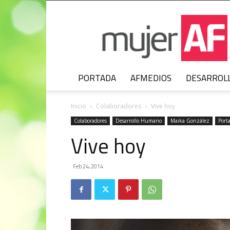
MujerAF
PORTADA
AFMEDIOS
DESARROL
Inicio
Colaboradores
Vive hoy
Colaboradores
Desarrollo Humano
Maika González
Port
Vive hoy
Feb 24, 2014