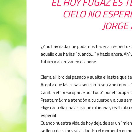
EL HOY FUGAZ ES T
CIELO NO ESPERE
JORGE 
¿Y no hay nada que podamos hacer al respecto? Au
aquello que harías “cuando…” y hazlo ahora. Ahí v
futuro y aterrizar en el ahora:
Cierra el libro del pasado y suelta el lastre que t
Acepta que las cosas son como son y no como tú
Cambia el “preocuparte por todo” por el “ocupar
Presta máxima atención a tu cuerpo y a tus sen
Elige cada día una actividad rutinaria y realíza
especial
Cuando nuestra vida de hoy deja de ser un “mien
se llena de color y vitalidad. En el momento en q