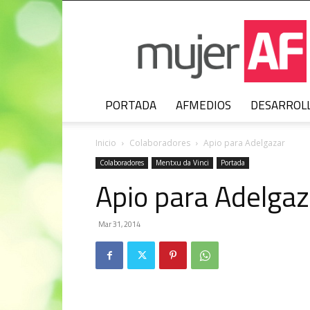
MujerAF
PORTADA
AFMEDIOS
DESARROL
Inicio
Colaboradores
Apio para Adelgazar
Colaboradores
Mentxu da Vinci
Portada
Apio para Adelgaz
Mar 31, 2014