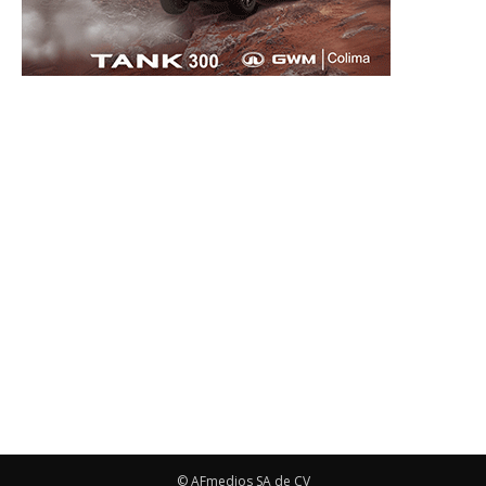
© AFmedios SA de CV