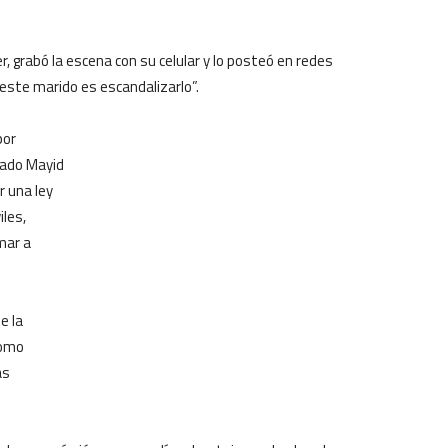
, grabó la escena con su celular y lo posteó en redes
 este marido es escandalizarlo”.
por
gado Mayid
r una ley
iles,
mar a
e la
como
as