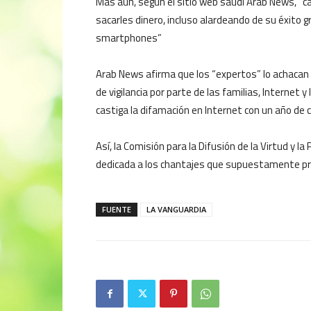
Más aún, según el sitio web saudí Arab News, “
sacarles dinero, incluso alardeando de su éxito gr
smartphones”
Arab News afirma que los “expertos” lo achacan 
de vigilancia por parte de las familias, Internet y 
castiga la difamación en Internet con un año de 
Así, la Comisión para la Difusión de la Virtud y l
dedicada a los chantajes que supuestamente pra
FUENTE
LA VANGUARDIA