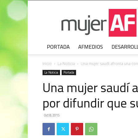
MujerAF
PORTADA
AFMEDIOS
DESARROL
Inicio
La Noticia
Una mujer saudí afronta una cond
La Noticia
Portada
Una mujer saudí 
por difundir que 
Oct 8, 2015