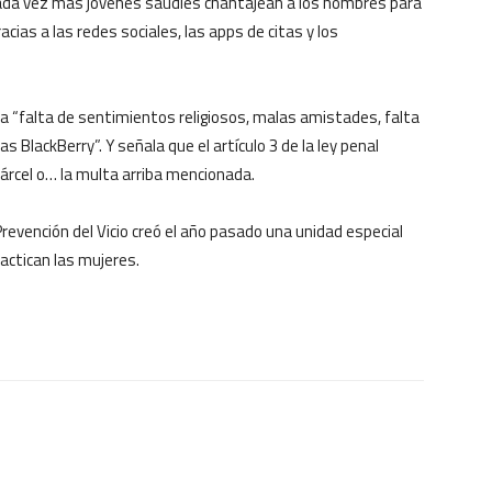
cada vez más jóvenes saudíes chantajean a los hombres para
acias a las redes sociales, las apps de citas y los
a “falta de sentimientos religiosos, malas amistades, falta
las BlackBerry”. Y señala que el artículo 3 de la ley penal
cárcel o… la multa arriba mencionada.
a Prevención del Vicio creó el año pasado una unidad especial
ctican las mujeres.