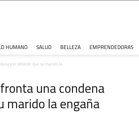
LO HUMANO
SALUD
BELLEZA
EMPRENDEDORAS
ena por difundir que su marido la...
afronta una condena
su marido la engaña