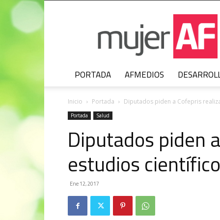
MujerAF
PORTADA
AFMEDIOS
DESARROL
Inicio
Portada
Diputados piden a Cofepris realiza
Portada
Salud
Diputados piden a 
estudios científi
Ene 12, 2017