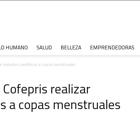
LO HUMANO
SALUD
BELLEZA
EMPRENDEDORAS
r estudios científicos a copas menstruales
Cofepris realizar
cos a copas menstruales