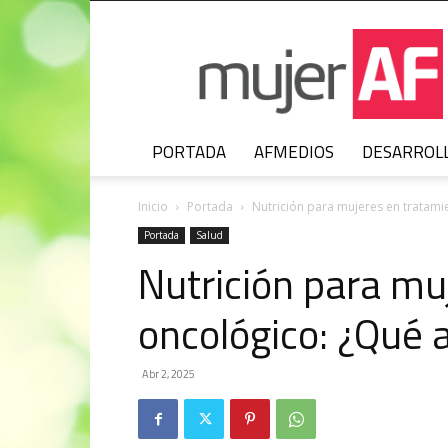
MujerAF
PORTADA
AFMEDIOS
DESARROL
Inicio
Portada
Nutrición para mujeres en tratami
Portada
Salud
Nutrición para mu
oncológico: ¿Qué a
Abr 2, 2025