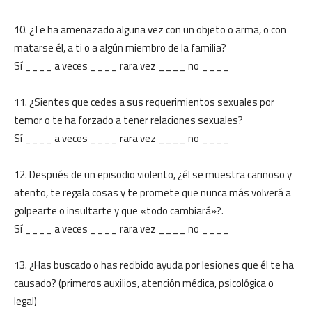
10. ¿Te ha amenazado alguna vez con un objeto o arma, o con
matarse él, a ti o a algún miembro de la familia?
Sí ____ a veces ____ rara vez ____ no ____
11. ¿Sientes que cedes a sus requerimientos sexuales por
temor o te ha forzado a tener relaciones sexuales?
Sí ____ a veces ____ rara vez ____ no ____
12. Después de un episodio violento, ¿él se muestra cariñoso y
atento, te regala cosas y te promete que nunca más volverá a
golpearte o insultarte y que «todo cambiará»?.
Sí ____ a veces ____ rara vez ____ no ____
13. ¿Has buscado o has recibido ayuda por lesiones que él te ha
causado? (primeros auxilios, atención médica, psicológica o
legal)