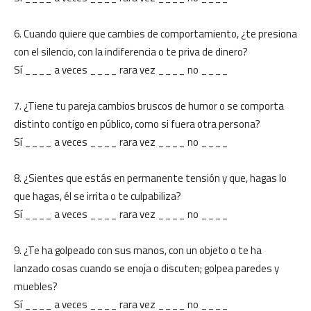
6. Cuando quiere que cambies de comportamiento, ¿te presiona
con el silencio, con la indiferencia o te priva de dinero?
Sí ____ a veces ____ rara vez ____ no ____
7. ¿Tiene tu pareja cambios bruscos de humor o se comporta
distinto contigo en público, como si fuera otra persona?
Sí ____ a veces ____ rara vez ____ no ____
8. ¿Sientes que estás en permanente tensión y que, hagas lo
que hagas, él se irrita o te culpabiliza?
Sí ____ a veces ____ rara vez ____ no ____
9. ¿Te ha golpeado con sus manos, con un objeto o te ha
lanzado cosas cuando se enoja o discuten; golpea paredes y
muebles?
Sí ____ a veces ____ rara vez ____ no ____