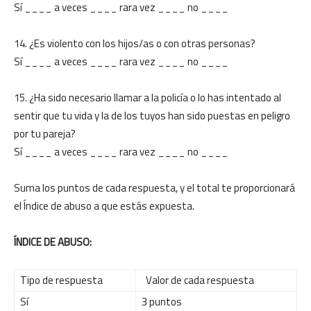
Sí ____ a veces ____ rara vez ____ no ____
14. ¿Es violento con los hijos/as o con otras personas?
Sí ____ a veces ____ rara vez ____ no ____
15. ¿Ha sido necesario llamar a la policía o lo has intentado al
sentir que tu vida y la de los tuyos han sido puestas en peligro
por tu pareja?
Sí ____ a veces ____ rara vez ____ no ____
Suma los puntos de cada respuesta, y el total te proporcionará
el Índice de abuso a que estás expuesta.
ÍNDICE DE ABUSO:
Tipo de respuesta
Valor de cada respuesta
Sí
3 puntos