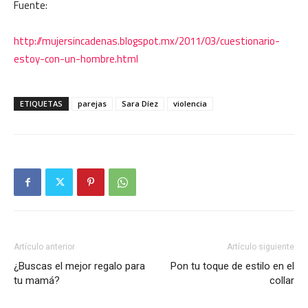
Fuente:
http://mujersincadenas.blogspot.mx/2011/03/cuestionario-
estoy-con-un-hombre.html
ETIQUETAS
parejas
Sara Díez
violencia
Artículo anterior
Artículo siguiente
¿Buscas el mejor regalo para
Pon tu toque de estilo en el
tu mamá?
collar