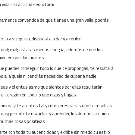
u vida con actitud seductora:
namente convencida de que tienes una gran valía, podrás
rta y receptiva, dispuesta a dar y a recibir
atural; malgastarás menos energía, además de que los
ien en realidad no eres
ue puedes conseguir todo lo que te propongas, te resultará
o a la queja ni tendrás necesidad de culpar a nadie
 ideas y el entusiasmo que sientes por ellas resultarán
el corazón en todo lo que digas y hagas
 misma y te aceptes tal y como eres, verás que te resultará
emás; permítete escuchar y aprender, los demás también
muchas cosas positivas
rte con toda tu autenticidad y exhibe sin miedo tu estilo