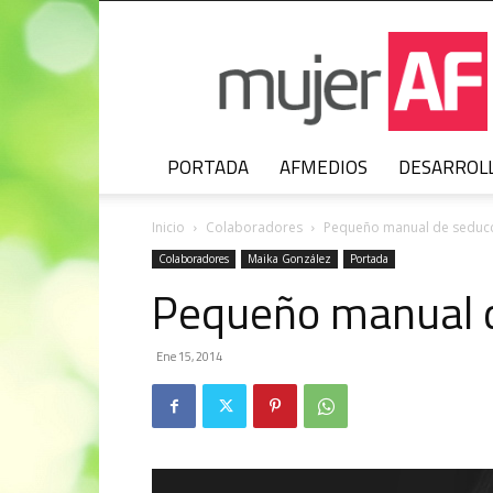
MujerAF
PORTADA
AFMEDIOS
DESARROL
Inicio
Colaboradores
Pequeño manual de seduc
Colaboradores
Maika González
Portada
Pequeño manual 
Ene 15, 2014