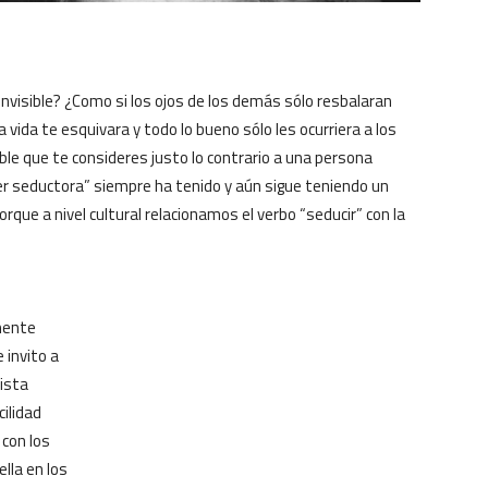
nvisible? ¿Como si los ojos de los demás sólo resbalaran
a vida te esquivara y todo lo bueno sólo les ocurriera a los
le que te consideres justo lo contrario a una persona
er seductora” siempre ha tenido y aún sigue teniendo un
que a nivel cultural relacionamos el verbo “seducir” con la
mente
 invito a
ista
cilidad
 con los
lla en los