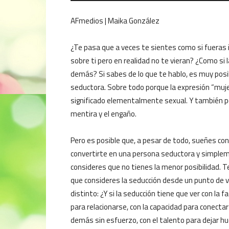
AFmedios | Maika González
¿Te pasa que a veces te sientes como si fueras i
sobre ti pero en realidad no te vieran? ¿Como si l
demás? Si sabes de lo que te hablo, es muy posib
seductora. Sobre todo porque la expresión “muj
significado elementalmente sexual. Y también por
mentira y el engaño.
Pero es posible que, a pesar de todo, sueñes con
convertirte en una persona seductora y simple
consideres que no tienes la menor posibilidad. Te
que consideres la seducción desde un punto de v
distinto: ¿Y si la seducción tiene que ver con la fa
para relacionarse, con la capacidad para conectar
demás sin esfuerzo, con el talento para dejar hue