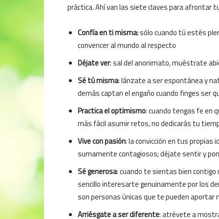
práctica. Ahí van las siete claves para afrontar t
Confía en ti misma:
sólo cuando tú estés ple
convencer al mundo al respecto
Déjate ver
: sal del anonimato, muéstrate abie
Sé tú misma
: lánzate a ser espontánea y n
demás captan el engaño cuando finges ser qu
Practica el optimismo
: cuando tengas fe en q
más fácil asumir retos, no dedicarás tu tiemp
Vive con pasión
: la convicción en tus propias
sumamente contagiosos; déjate sentir y pon 
Sé generosa
: cuando te sientas bien contigo
sencillo interesarte genuinamente por los d
son personas únicas que te pueden aportar 
Arriésgate a ser diferente
: atrévete a mostra