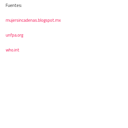
Fuentes:
mujersincadenas.blogspot.mx
unfpa.org
who.int