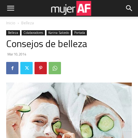
Inicio
Belleza
Belleza
Colaboradores
Karina Salcedo
Portada
Consejos de belleza
Mar 10, 2014