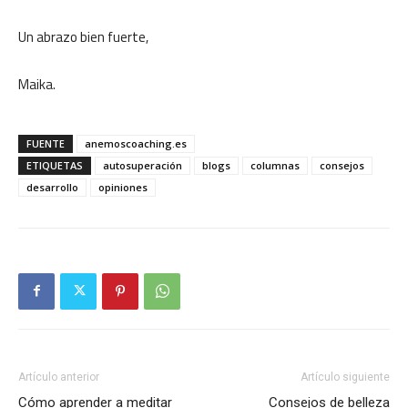
Un abrazo bien fuerte,
Maika.
FUENTE
anemoscoaching.es
ETIQUETAS
autosuperación
blogs
columnas
consejos
desarrollo
opiniones
Artículo anterior
Artículo siguiente
Cómo aprender a meditar
Consejos de belleza