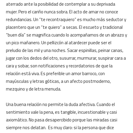
aterrado ante la posibilidad de contemplar a su deprivada
mujer. Pero el cariño nunca sobra. El acto de amar no conoce
redundancias. Un “te recontraquiero” es mucho más seductor y
placentero que un “te quiero” a secas. El escueto y tradicional
“buen día” se magnifica cuando lo acompañamos de un abrazo y
un pico mañanero. Un pellizcón al atardecer puede ser el
preludio de las mil y una noches. Sacar espinillas, peinar canas,
jugar con los dedos del otro, susurrar, murmurar, suspirar cara a
cara y sobar, son notificaciones y recordatorios de que la
relación está viva. Es preferible un amor barroco, con
mayúsculas y letras góticas, a un afecto postmoderno,
mezquino y de letra menuda.
Una buena relación no permite la duda afectiva. Cuando el
sentimiento vale la pena, es tangible, incuestionable y casi
axiomático. No pasa desapercibido porque las miradas casi
siempre nos delatan. Es muy claro: si la persona que dice