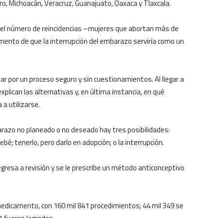
aro, Michoacán, Veracruz, Guanajuato, Oaxaca y Tlaxcala.
 el número de reincidencias –mujeres que abortan más de
mento de que la interrupción del embarazo serviría como un
ptar por un proceso seguro y sin cuestionamientos. Al llegar a
 explican las alternativas y, en última instancia, en qué
 a utilizarse.
razo no planeado o no deseado hay tres posibilidades:
ebé; tenerlo, pero darlo en adopción; o la interrupción.
 regresa a revisión y se le prescribe un método anticonceptivo
 medicamento, con 160 mil 841 procedimientos; 44 mil 349 se