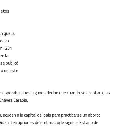
bjetos
an que la
ceava
mil 231
en la
 se publicó
ero de este
se esperaba, pues algunos decían que cuando se aceptara, las
 Chávez Carapia.
, acuden a la capital del país para practicarse un aborto
il 442 interrupciones de embarazo; le sigue el Estado de