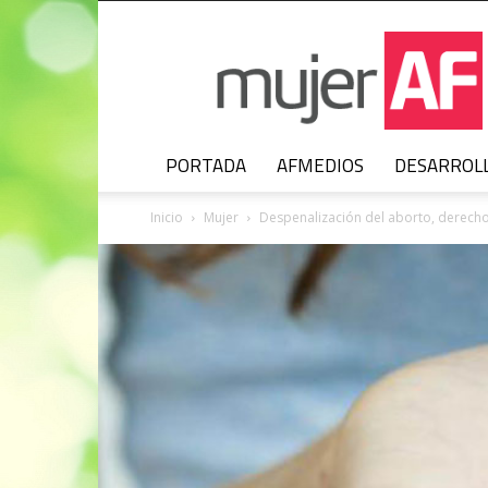
MujerAF
PORTADA
AFMEDIOS
DESARROL
Inicio
Mujer
Despenalización del aborto, derecho