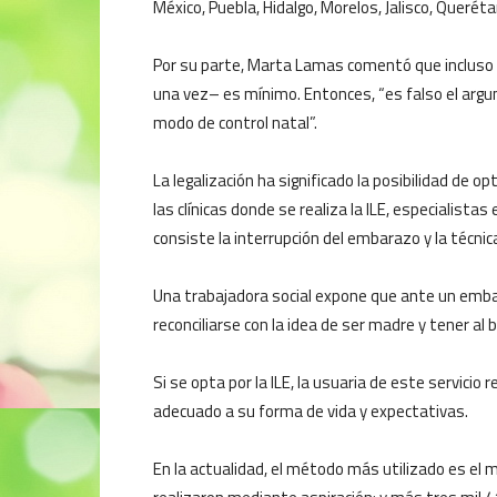
México, Puebla, Hidalgo, Morelos, Jalisco, Querét
Por su parte, Marta Lamas comentó que incluso
una vez– es mínimo. Entonces, “es falso el argu
modo de control natal”.
La legalización ha significado la posibilidad de o
las clínicas donde se realiza la ILE, especialistas
consiste la interrupción del embarazo y la técnica
Una trabajadora social expone que ante un emba
reconciliarse con la idea de ser madre y tener al b
Si se opta por la ILE, la usuaria de este servicio
adecuado a su forma de vida y expectativas.
En la actualidad, el método más utilizado es el