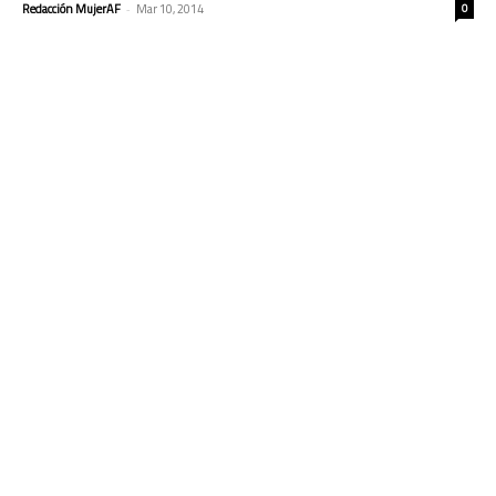
Redacción MujerAF
-
Mar 10, 2014
0