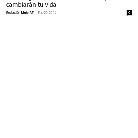
cambiarán tu vida
Redacción MujerAF
-
Ene 20, 2014
0