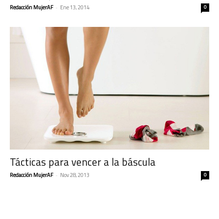
Redacción MujerAF
-
Ene 13, 2014
0
Tácticas para vencer a la báscula
Redacción MujerAF
-
Nov 28, 2013
0