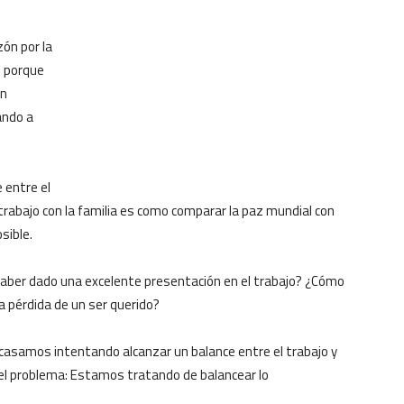
ón por la
s porque
en
ando a
 entre el
l trabajo con la familia es como comparar la paz mundial con
sible.
haber dado una excelente presentación en el trabajo? ¿Cómo
a pérdida de un ser querido?
acasamos intentando alcanzar un balance entre el trabajo y
 el problema: Estamos tratando de balancear lo