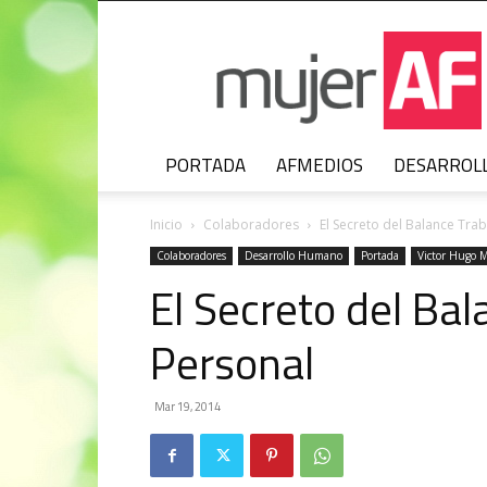
MujerAF
PORTADA
AFMEDIOS
DESARROL
Inicio
Colaboradores
El Secreto del Balance Tra
Colaboradores
Desarrollo Humano
Portada
Victor Hugo 
El Secreto del Ba
Personal
Mar 19, 2014