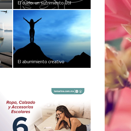
El duelo: un sufrimiento útil
o
El aburrimiento creativo