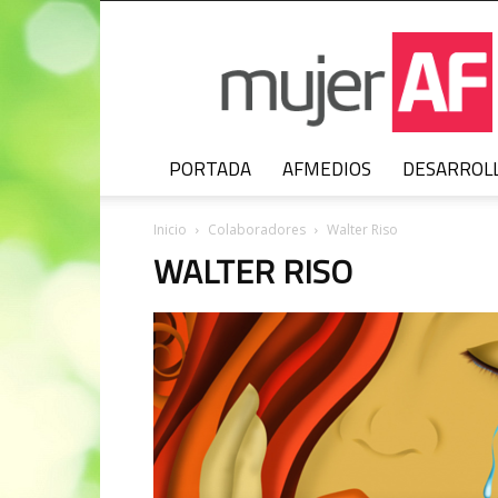
MujerAF
PORTADA
AFMEDIOS
DESARROL
Inicio
Colaboradores
Walter Riso
WALTER RISO