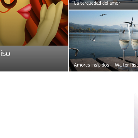
La terquedad del amor
iso
Amores insípidos – Walter Ris