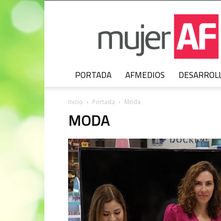
MujerAF
PORTADA
AFMEDIOS
DESARROL
Inicio
Portada
Moda
MODA