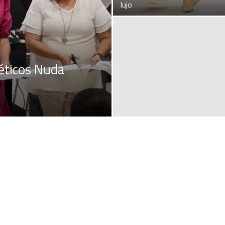
lujo
éticos Nuda