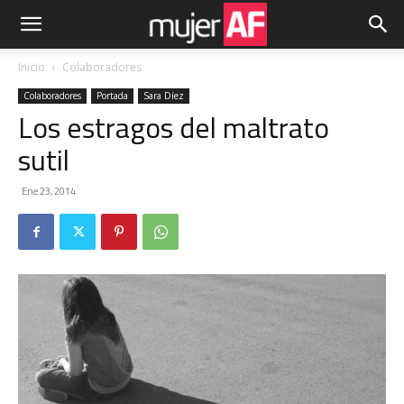
Inicio
Colaboradores
Colaboradores
Portada
Sara Díez
Los estragos del maltrato
sutil
Ene 23, 2014