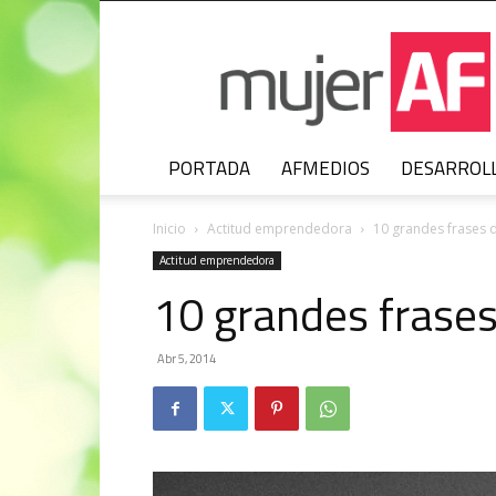
MujerAF
PORTADA
AFMEDIOS
DESARROL
Inicio
Actitud emprendedora
10 grandes frases 
Actitud emprendedora
10 grandes frases
Abr 5, 2014