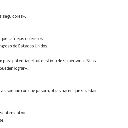
os seguidores».
qué tan lejos quiere ir».
ongreso de Estados Unidos.
o para potenciar el autoestima de su personal. Si las
 pueden lograr».
.
tras sueñan con que pasara, otras hacen que suceda».
nsentimiento».
se.