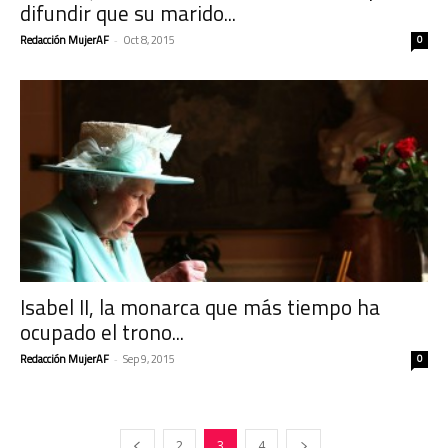
difundir que su marido...
Redacción MujerAF
-
Oct 8, 2015
0
Isabel II, la monarca que más tiempo ha
ocupado el trono...
Redacción MujerAF
-
Sep 9, 2015
0
2
3
4