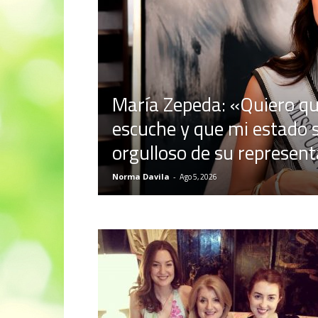
María Zepeda: «Quiero qu
escuche y que mi estado s
orgulloso de su represen
Norma Davila
-
Ago 5, 2026