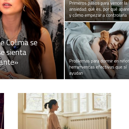
Primeros pasos para vencer la
ansiedad: qué es, por qué apar
y cómo empezar a controlarla
e Colima se
e sienta
tante»
Problemas para dormir en niño
herramientas efectivas que sí
ayudan