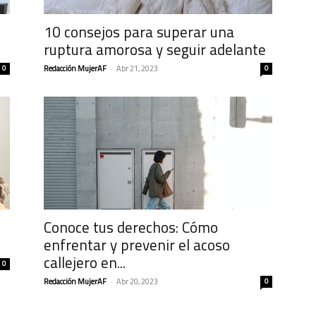
10 consejos para superar una
ruptura amorosa y seguir adelante
0
Redacción MujerAF
-
Abr 21, 2023
0
Conoce tus derechos: Cómo
enfrentar y prevenir el acoso
callejero en...
0
Redacción MujerAF
-
Abr 20, 2023
0