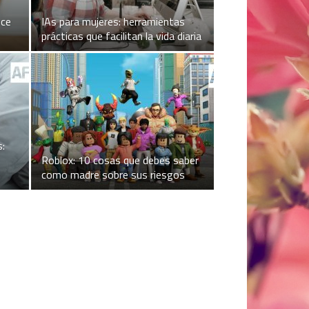
ece
IAs para mujeres: herramientas
prácticas que facilitan la vida diaria
s:
Roblox: 10 cosas que debes saber
como madre sobre sus riesgos