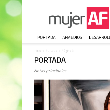
MujerAF
PORTADA
AFMEDIOS
DESARROL
Inicio
Portada
Página 3
PORTADA
Notas principales