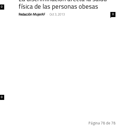
física de las personas obesas
0
Redacción MujerAF
-
Oct 3, 2013
0
0
Página 78 de 78