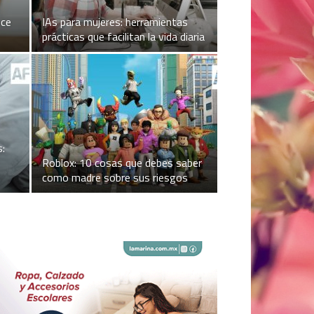
ece
IAs para mujeres: herramientas
prácticas que facilitan la vida diaria
s:
Roblox: 10 cosas que debes saber
como madre sobre sus riesgos