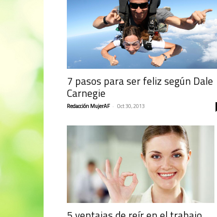
7 pasos para ser feliz según Dale
Carnegie
Redacción MujerAF
-
Oct 30, 2013
5 ventajas de reír en el trabajo