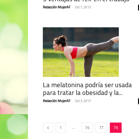
Redacción MujerAF
-
Oct 7, 2013
La melatonina podría ser usada
para tratar la obesidad y la...
Redacción MujerAF
-
Oct 3, 2013
...
1
76
77
78