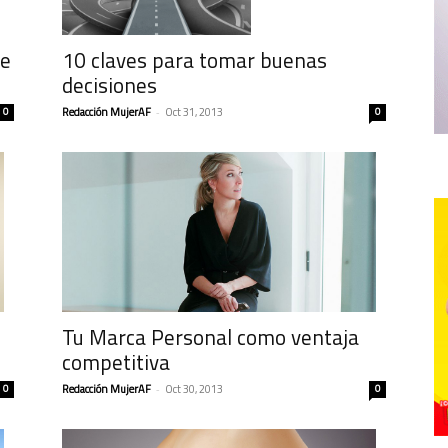
10 claves para tomar buenas
te
decisiones
Redacción MujerAF
-
Oct 31, 2013
0
0
Tu Marca Personal como ventaja
competitiva
0
Redacción MujerAF
-
Oct 30, 2013
0