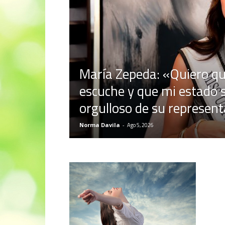
María Zepeda: «Quiero qu
escuche y que mi estado s
orgulloso de su represen
Norma Davila
-
Ago 5, 2026