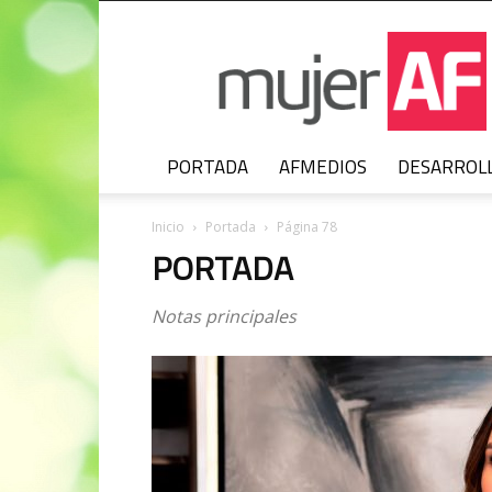
MujerAF
PORTADA
AFMEDIOS
DESARROL
Inicio
Portada
Página 78
PORTADA
Notas principales