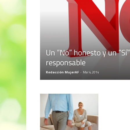
Un “No” honesto y un “Sí”
responsable
Redacción MujerAF
-
Mar 4, 2014