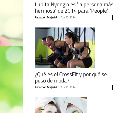
Lupita Nyong’o es ‘la persona má
hermosa’ de 2014 para ‘People’
Redacción MujerAF
-
Abr 30, 2014
¿Qué es el CrossFit y por qué se
puso de moda?
Redacción MujerAF
-
Abr 22, 2014