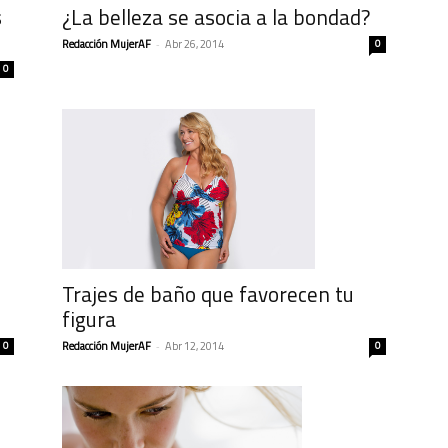
s
¿La belleza se asocia a la bondad?
Redacción MujerAF
-
Abr 26, 2014
0
0
Trajes de baño que favorecen tu
figura
0
Redacción MujerAF
-
Abr 12, 2014
0