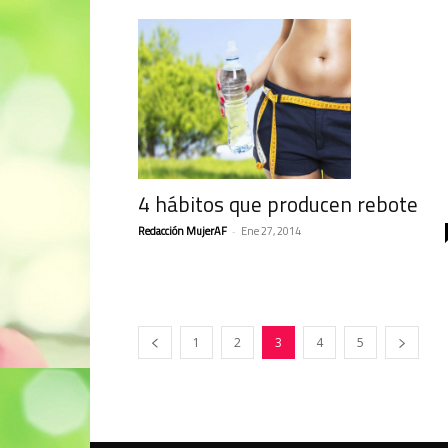
4 hábitos que producen rebote
Redacción MujerAF
-
Ene 27, 2014
1
2
3
4
5