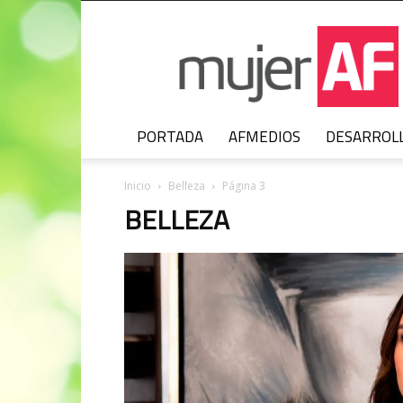
MujerAF
PORTADA
AFMEDIOS
DESARROL
Inicio
Belleza
Página 3
BELLEZA