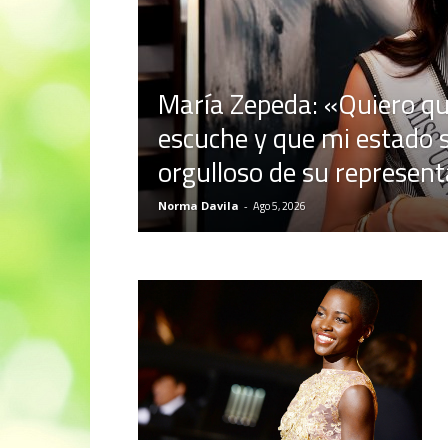
María Zepeda: «Quiero qu
escuche y que mi estado s
orgulloso de su represen
Norma Davila
-
Ago 5, 2026