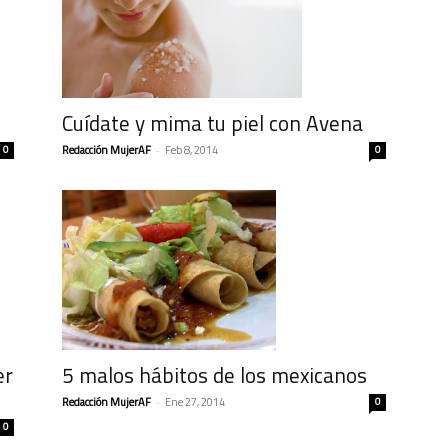
Cuídate y mima tu piel con Avena
0
Redacción MujerAF
-
Feb 8, 2014
0
er
5 malos hábitos de los mexicanos
Redacción MujerAF
-
Ene 27, 2014
0
0