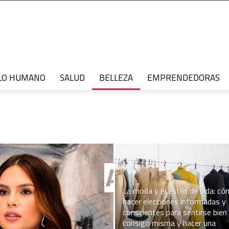
LO HUMANO
SALUD
BELLEZA
EMPRENDEDORAS
La moda y el estilo de vida: c
hacer elecciones informadas y
conscientes para sentirse bien
consigo misma y hacer una