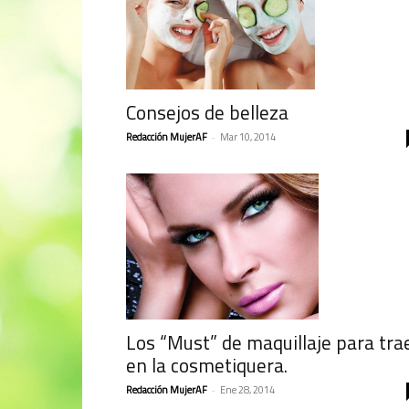
Consejos de belleza
Redacción MujerAF
-
Mar 10, 2014
Los “Must” de maquillaje para tra
en la cosmetiquera.
Redacción MujerAF
-
Ene 28, 2014