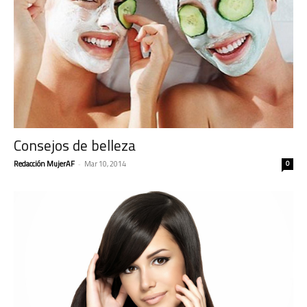
Consejos de belleza
Redacción MujerAF
-
Mar 10, 2014
0