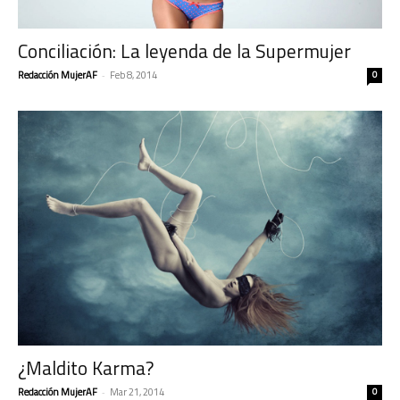
Conciliación: La leyenda de la Supermujer
Redacción MujerAF
-
Feb 8, 2014
0
¿Maldito Karma?
Redacción MujerAF
-
Mar 21, 2014
0