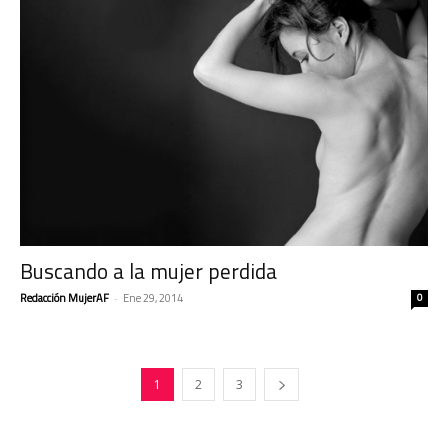
Buscando a la mujer perdida
Redacción MujerAF
-
Ene 29, 2014
0
1
2
3